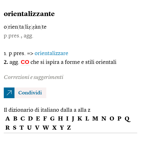
orientalizzante
o
|
rien
|
ta
|
liẓ
|
ẓàn
|
te
p.pres., agg.
1. p.pres. =>
orientalizzare
2.
CO
agg.
che si ispira a forme e stili orientali
Correzioni e suggerimenti
Condividi
Il dizionario di italiano dalla a alla z
A
B
C
D
E
F
G
H
I
J
K
L
M
N
O
P
Q
R
S
T
U
V
W
X
Y
Z