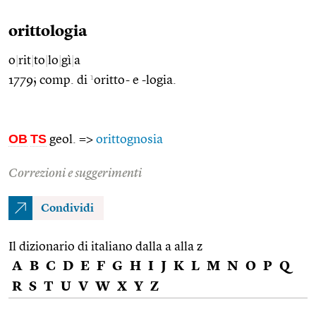
orittologia
o
|
rit
|
to
|
lo
|
gì
|
a
1
1779; comp. di
oritto- e -logia.
OB
TS
geol. =>
orittognosia
Correzioni e suggerimenti
Condividi
Il dizionario di italiano dalla a alla z
A
B
C
D
E
F
G
H
I
J
K
L
M
N
O
P
Q
R
S
T
U
V
W
X
Y
Z