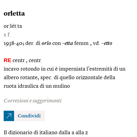
orletta
or
|
lét
|
ta
s.f.
1938-40; der. di
orlo
con
–etta
femm., vd.
–etto
RE
centr., centr.
incavo rotondo in cui è imperniata l'estremità di un
albero rotante, spec. di quello orizzontale della
ruota idraulica di un mulino
Correzioni e suggerimenti
Condividi
Il dizionario di italiano dalla a alla z