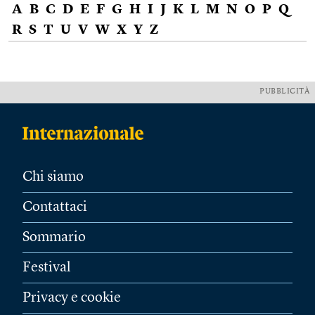
A
B
C
D
E
F
G
H
I
J
K
L
M
N
O
P
Q
R
S
T
U
V
W
X
Y
Z
PUBBLICITÀ
Chi siamo
Contattaci
Sommario
Festival
Privacy e cookie