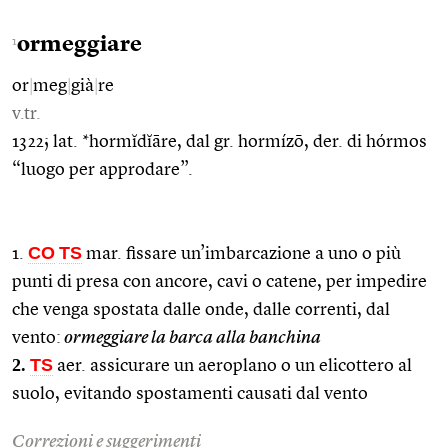
ormeggiare
1
or
|
meg
|
già
|
re
v.tr.
1322; lat. *hormĭdĭāre, dal gr. hormízō, der. di hórmos
“luogo per approdare”.
CO
TS
1.
mar. fissare un’imbarcazione a uno o più
punti di presa con ancore, cavi o catene, per impedire
che venga spostata dalle onde, dalle correnti, dal
vento:
ormeggiare la barca alla banchina
2.
TS
aer. assicurare un aeroplano o un elicottero al
suolo, evitando spostamenti causati dal vento
Correzioni e suggerimenti