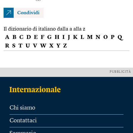
Condividi
Il dizionario di italiano dalla a alla z
A
B
C
D
E
F
G
H
I
J
K
L
M
N
O
P
Q
R
S
T
U
V
W
X
Y
Z
PUBBLICITÀ
Chi siamo
Contattaci