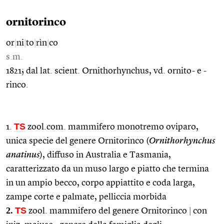
ornitorinco
or
|
ni
|
to
|
rìn
|
co
s.m.
1821; dal lat. scient. Ornithorhynchus, vd. ornito- e -
rinco.
TS
1.
zool.com. mammifero monotremo oviparo,
unica specie del genere Ornitorinco (
Ornithorhynchus
anatinus
), diffuso in Australia e Tasmania,
caratterizzato da un muso largo e piatto che termina
in un ampio becco, corpo appiattito e coda larga,
zampe corte e palmate, pelliccia morbida
2.
TS
zool. mammifero del genere Ornitorinco
|
con