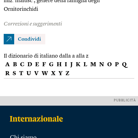
iniz. maiusc., genere della famiglia degli
Ornitorinchidi
Correzioni e suggerimenti
Condividi
Il dizionario di italiano dalla a alla z
A
B
C
D
E
F
G
H
I
J
K
L
M
N
O
P
Q
R
S
T
U
V
W
X
Y
Z
PUBBLICITÀ