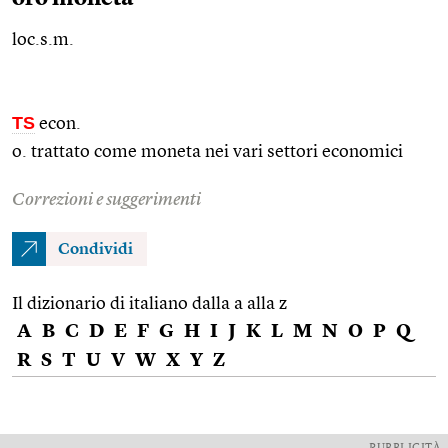
loc.s.m.
TS
econ.
o. trattato come moneta nei vari settori economici
Correzioni e suggerimenti
Condividi
Il dizionario di italiano dalla a alla z
A
B
C
D
E
F
G
H
I
J
K
L
M
N
O
P
Q
R
S
T
U
V
W
X
Y
Z