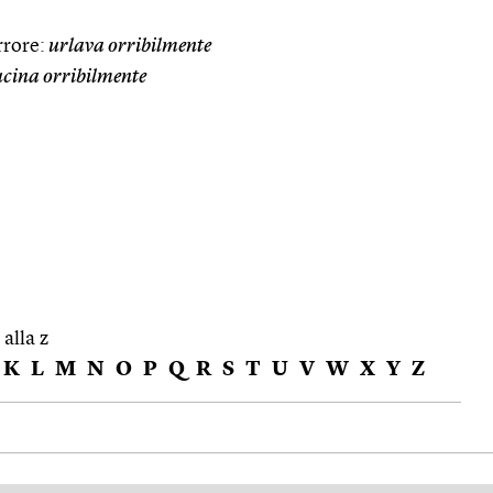
rrore:
urlava orribilmente
cina orribilmente
 alla z
K
L
M
N
O
P
Q
R
S
T
U
V
W
X
Y
Z