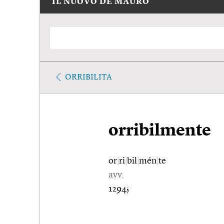
IL NUOVO DE MAURO
ORRIBILITA
orribilmente
or
|
ri
|
bil
|
mén
|
te
avv.
1294;