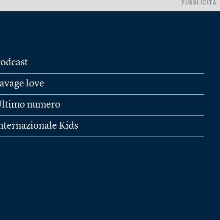
PUBBLICITÀ
odcast
avage love
ltimo numero
nternazionale Kids