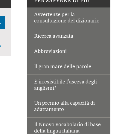
PER SAPERNE DI PIÙ
Avvertenze per la
consultazione del dizionario
A
Ricerca avanzata
Abbreviazioni
Il gran mare delle parole
È irresistibile l’ascesa degli
anglismi?
Un premio alla capacità di
adattamento
Il Nuovo vocabolario di base
della lingua italiana