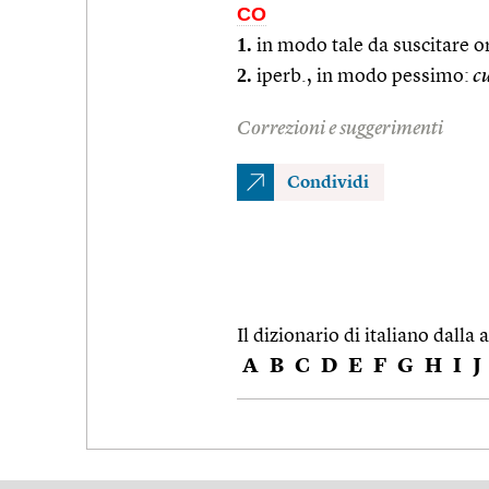
CO
1.
in modo tale da suscitare o
2.
iperb., in modo pessimo:
cu
Correzioni e suggerimenti
Condividi
Il dizionario di italiano dalla a
A
B
C
D
E
F
G
H
I
J