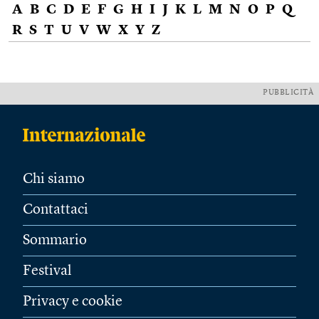
A
B
C
D
E
F
G
H
I
J
K
L
M
N
O
P
Q
R
S
T
U
V
W
X
Y
Z
PUBBLICITÀ
Chi siamo
Contattaci
Sommario
Festival
Privacy e cookie