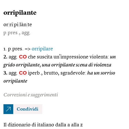
orripilante
or
|
ri
|
pi
|
làn
|
te
p.pres., agg.
1. p.pres. =>
orripilare
2.
CO
agg.
che suscita un’impressione violenta:
un
grido orripilante
,
una orripilante scena di violenza
3.
CO
agg.
iperb., brutto, sgradevole:
ha un sorriso
orripilante
Correzioni e suggerimenti
Condividi
Il dizionario di italiano dalla a alla z