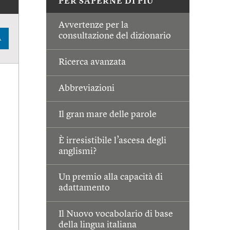
PER SAPERNE DI PIÙ
Avvertenze per la
consultazione del dizionario
A
Ricerca avanzata
Abbreviazioni
Il gran mare delle parole
È irresistibile l’ascesa degli
anglismi?
Un premio alla capacità di
adattamento
Il Nuovo vocabolario di base
della lingua italiana