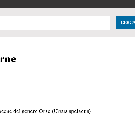
CERC
erne
ocene del genere Orso (Ursus spelaeus)