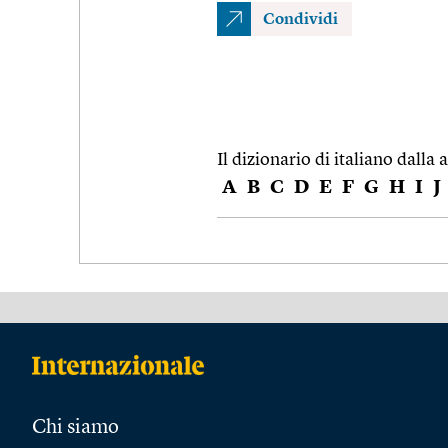
Condividi
Il dizionario di italiano dalla a
A
B
C
D
E
F
G
H
I
J
Chi siamo