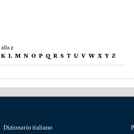
 alla z
K
L
M
N
O
P
Q
R
S
T
U
V
W
X
Y
Z
Dizionario italiano
P