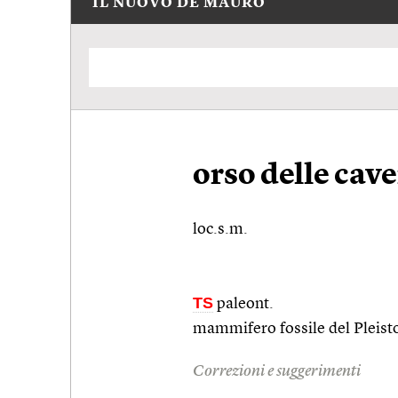
IL NUOVO DE MAURO
orso delle cav
loc.s.m.
TS
paleont.
mammifero fossile del Pleist
Correzioni e suggerimenti