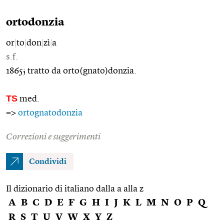
ortodonzia
or
|
to
|
don
|
zì
|
a
s.f.
1865; tratto da orto(gnato)donzia.
TS
med.
=>
ortognatodonzia
Correzioni e suggerimenti
Condividi
Il dizionario di italiano dalla a alla z
A
B
C
D
E
F
G
H
I
J
K
L
M
N
O
P
Q
R
S
T
U
V
W
X
Y
Z