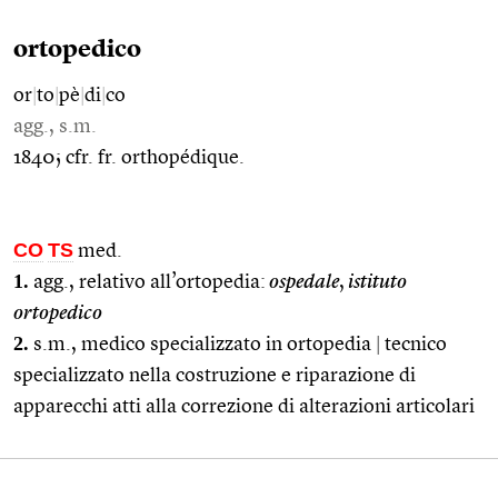
ortopedico
or
|
to
|
pè
|
di
|
co
agg., s.m.
1840; cfr. fr. orthopédique.
CO
TS
med.
1.
agg., relativo all’ortopedia:
ospedale
,
istituto
ortopedico
2.
s.m., medico specializzato in ortopedia
|
tecnico
specializzato nella costruzione e riparazione di
apparecchi atti alla correzione di alterazioni articolari