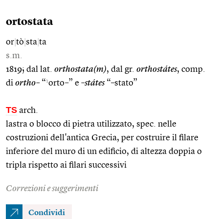
ortostata
or
|
tò
|
sta
|
ta
s.m.
1819; dal lat.
orthostata(m)
, dal gr.
orthostátes
, comp.
1
di
ortho–
“
orto–” e
–státes
“–stato”
TS
arch.
lastra o blocco di pietra utilizzato, spec. nelle
costruzioni dell'antica Grecia, per costruire il filare
inferiore del muro di un edificio, di altezza doppia o
tripla rispetto ai filari successivi
Correzioni e suggerimenti
Condividi