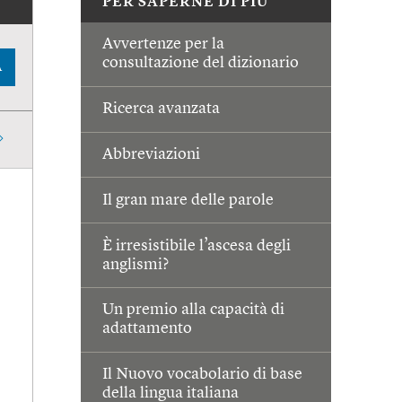
PER SAPERNE DI PIÙ
Avvertenze per la
consultazione del dizionario
A
Ricerca avanzata
Abbreviazioni
Il gran mare delle parole
È irresistibile l’ascesa degli
anglismi?
Un premio alla capacità di
adattamento
Il Nuovo vocabolario di base
della lingua italiana