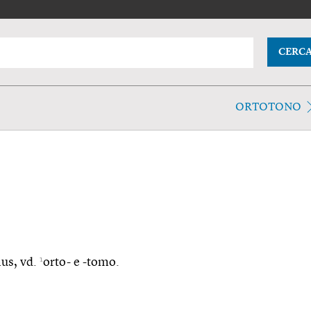
CERC
ORTOTONO
1
mus, vd.
orto- e -tomo.