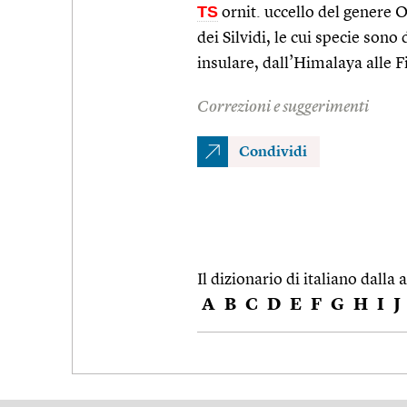
TS
ornit. uccello del genere
dei Silvidi, le cui specie sono 
insulare, dall’Himalaya alle F
Correzioni e suggerimenti
Condividi
Il dizionario di italiano dalla a
A
B
C
D
E
F
G
H
I
J