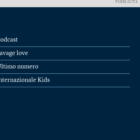
PUBBLICITÀ
odcast
avage love
ltimo numero
nternazionale Kids