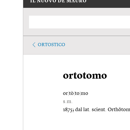
IL NUOVO DE MAURO
ORTOSTICO
ortotomo
or
|
tò
|
to
|
mo
s.m.
1875; dal lat. scient. Orthŏto