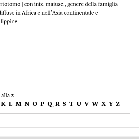
 Ortotomo
|
con iniz. maiusc., genere della famiglia
diffuse in Africa e nell’Asia continentale e
ilippine
 alla z
K
L
M
N
O
P
Q
R
S
T
U
V
W
X
Y
Z