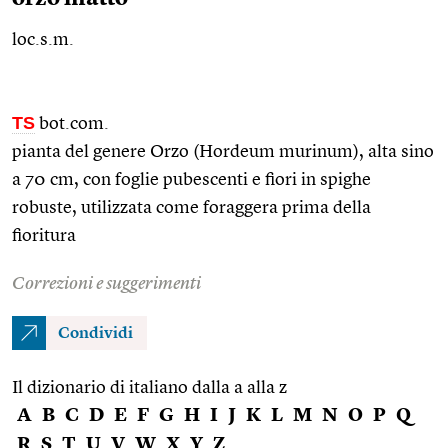
loc.s.m.
TS
bot.com.
pianta del genere Orzo (Hordeum murinum), alta sino
a 70 cm, con foglie pubescenti e fiori in spighe
robuste, utilizzata come foraggera prima della
fioritura
Correzioni e suggerimenti
Condividi
Il dizionario di italiano dalla a alla z
A
B
C
D
E
F
G
H
I
J
K
L
M
N
O
P
Q
R
S
T
U
V
W
X
Y
Z