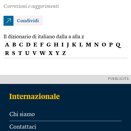
Correzioni e suggerimenti
Condividi
Il dizionario di italiano dalla a alla z
A
B
C
D
E
F
G
H
I
J
K
L
M
N
O
P
Q
R
S
T
U
V
W
X
Y
Z
PUBBLICITÀ
Chi siamo
Contattaci