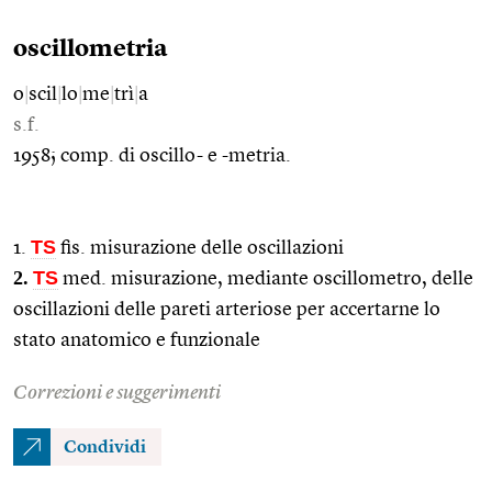
oscillometria
o
|
scil
|
lo
|
me
|
trì
|
a
s.f.
1958; comp. di oscillo- e -metria.
TS
1.
fis. misurazione delle oscillazioni
2.
TS
med. misurazione, mediante oscillometro, delle
oscillazioni delle pareti arteriose per accertarne lo
stato anatomico e funzionale
Correzioni e suggerimenti
Condividi