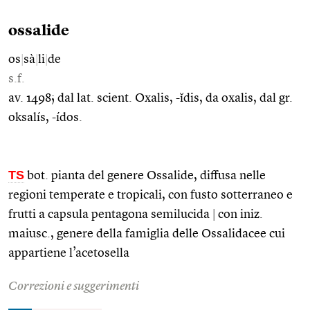
ossalide
os
|
sà
|
li
|
de
s.f.
av. 1498; dal lat. scient. Oxalis, -ĭdis, da oxalis, dal gr.
oksalís, -ídos.
TS
bot. pianta del genere Ossalide, diffusa nelle
regioni temperate e tropicali, con fusto sotterraneo e
frutti a capsula pentagona semilucida
|
con iniz.
maiusc., genere della famiglia delle Ossalidacee cui
appartiene l’acetosella
Correzioni e suggerimenti