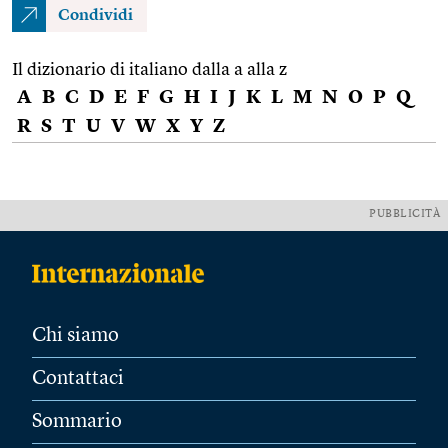
Condividi
Il dizionario di italiano dalla a alla z
A
B
C
D
E
F
G
H
I
J
K
L
M
N
O
P
Q
R
S
T
U
V
W
X
Y
Z
PUBBLICITÀ
Chi siamo
Contattaci
Sommario