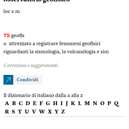
loc.s.m.
TS
geofis.
o. attrezzato a registrare fenomeni geofisici
riguardanti la sismologia, la vulcanologia e
sim.
Correzioni e suggerimenti
Condividi
Il dizionario di italiano dalla a alla z
A
B
C
D
E
F
G
H
I
J
K
L
M
N
O
P
Q
R
S
T
U
V
W
X
Y
Z