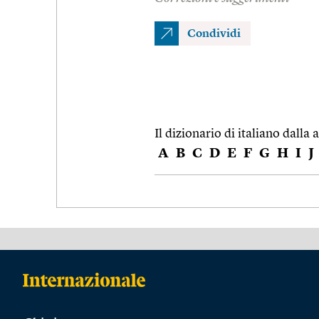
Condividi
Il dizionario di italiano dalla a
A
B
C
D
E
F
G
H
I
J