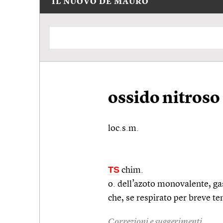
IL NUOVO DE MAURO
ossido nitroso
loc.s.m.
TS
chim.
o. dell’azoto monovalente, ga
che, se respirato per breve te
Correzioni e suggerimenti