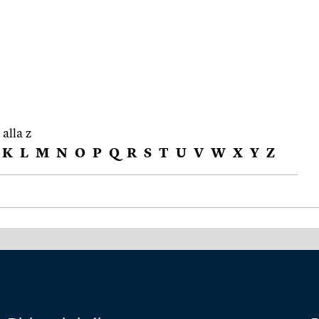
 alla z
K
L
M
N
O
P
Q
R
S
T
U
V
W
X
Y
Z