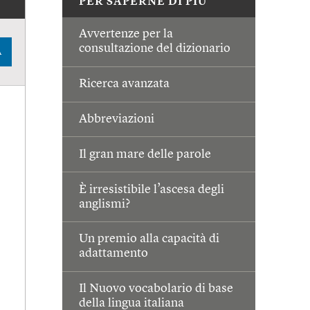
PER SAPERNE DI PIÙ
Avvertenze per la
consultazione del dizionario
A
Ricerca avanzata
Abbreviazioni
Il gran mare delle parole
È irresistibile l’ascesa degli
anglismi?
Un premio alla capacità di
adattamento
Il Nuovo vocabolario di base
della lingua italiana