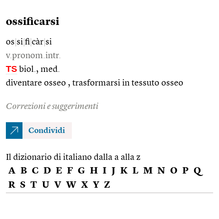
ossificarsi
os
|
si
|
fi
|
càr
|
si
v.pronom.intr.
TS
biol., med.
diventare osseo , trasformarsi in tessuto osseo
Correzioni e suggerimenti
Condividi
Il dizionario di italiano dalla a alla z
A
B
C
D
E
F
G
H
I
J
K
L
M
N
O
P
Q
R
S
T
U
V
W
X
Y
Z