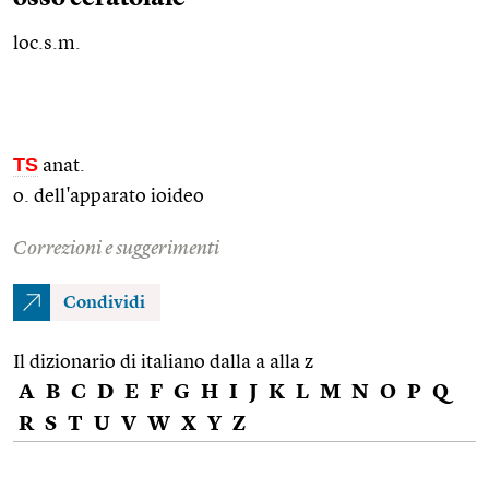
loc.s.m.
TS
anat.
o. dell'apparato ioideo
Correzioni e suggerimenti
Condividi
Il dizionario di italiano dalla a alla z
A
B
C
D
E
F
G
H
I
J
K
L
M
N
O
P
Q
R
S
T
U
V
W
X
Y
Z