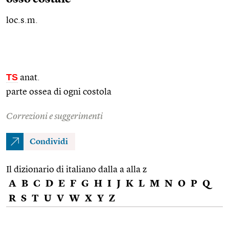
loc.s.m.
TS
anat.
parte ossea di ogni costola
Correzioni e suggerimenti
Condividi
Il dizionario di italiano dalla a alla z
A
B
C
D
E
F
G
H
I
J
K
L
M
N
O
P
Q
R
S
T
U
V
W
X
Y
Z