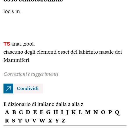
loc.s.m.
TS
anat.
,zool.
ciascuno degli elementi ossei del labirinto nasale dei
Mammiferi
Correzioni e suggerimenti
Condividi
Il dizionario di italiano dalla a alla z
A
B
C
D
E
F
G
H
I
J
K
L
M
N
O
P
Q
R
S
T
U
V
W
X
Y
Z