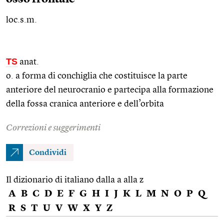
loc.s.m.
TS
anat.
o. a forma di conchiglia che costituisce la parte
anteriore del neurocranio e partecipa alla formazione
della fossa cranica anteriore e dell’orbita
Correzioni e suggerimenti
Condividi
Il dizionario di italiano dalla a alla z
A
B
C
D
E
F
G
H
I
J
K
L
M
N
O
P
Q
R
S
T
U
V
W
X
Y
Z