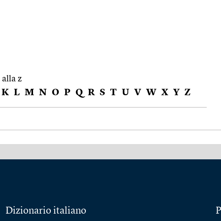
 alla z
K
L
M
N
O
P
Q
R
S
T
U
V
W
X
Y
Z
Dizionario italiano
P