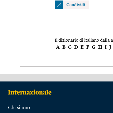
Condividi
Il dizionario di italiano dalla a
A
B
C
D
E
F
G
H
I
J
Chi siamo