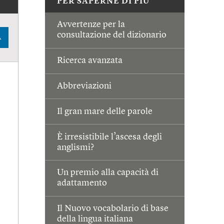
PER SAPERNE DI PIÙ
Avvertenze per la
consultazione del dizionario
A
Ricerca avanzata
Abbreviazioni
Il gran mare delle parole
È irresistibile l’ascesa degli
anglismi?
Un premio alla capacità di
adattamento
Il Nuovo vocabolario di base
della lingua italiana