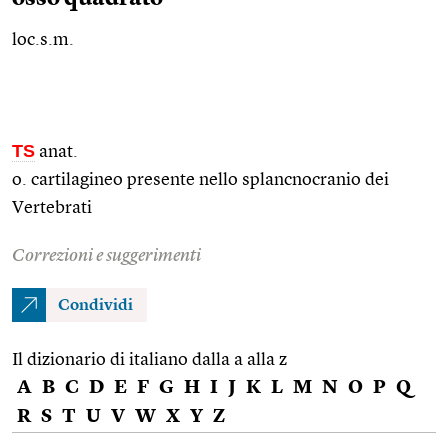
loc.s.m.
TS
anat.
o. cartilagineo presente nello splancnocranio dei
Vertebrati
Correzioni e suggerimenti
Condividi
Il dizionario di italiano dalla a alla z
A
B
C
D
E
F
G
H
I
J
K
L
M
N
O
P
Q
R
S
T
U
V
W
X
Y
Z