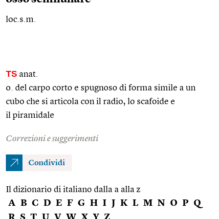
loc.s.m.
TS
anat.
o. del carpo corto e spugnoso di forma simile a un
cubo che si articola con il radio, lo scafoide e
il piramidale
Correzioni e suggerimenti
Condividi
Il dizionario di italiano dalla a alla z
A
B
C
D
E
F
G
H
I
J
K
L
M
N
O
P
Q
R
S
T
U
V
W
X
Y
Z