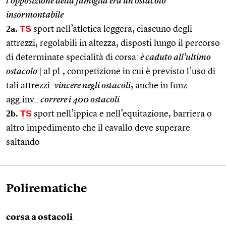
l’opposizione della famiglia era un ostacolo
insormontabile
2a.
TS
sport nell’atletica leggera, ciascuno degli
attrezzi, regolabili in altezza, disposti lungo il percorso
di determinate specialità di corsa:
è caduto all’ultimo
ostacolo
|
al pl., competizione in cui è previsto l’uso di
tali attrezzi:
vincere negli ostacoli
; anche in funz.
agg.inv.:
correre i 400 ostacoli
2b.
TS
sport nell’ippica e nell’equitazione, barriera o
altro impedimento che il cavallo deve superare
saltando
Polirematiche
corsa a ostacoli