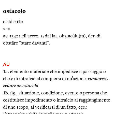
ostacolo
o
|
stà
|
co
|
lo
s.m.
av. 1342 nell'accez. 2; dal lat. obstacŭlu(m), der. di
obstāre “stare davanti”.
AU
1a.
elemento materiale che impedisce il passaggio o
che è di intralcio al compiersi di un’azione:
rimuovere
,
evitare un ostacolo
1b.
fig., situazione, condizione, evento o persona che
costituisce impedimento o intralcio al raggiungimento
di uno scopo, al verificarsi di un fatto, ecc.: