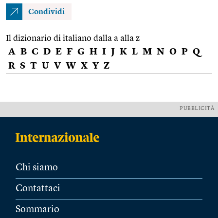
Condividi
Il dizionario di italiano dalla a alla z
A
B
C
D
E
F
G
H
I
J
K
L
M
N
O
P
Q
R
S
T
U
V
W
X
Y
Z
PUBBLICITÀ
Chi siamo
Contattaci
Sommario