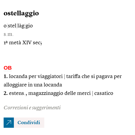
ostellaggio
o
|
stel
|
làg
|
gio
s.m.
1ª metà XIV sec;
OB
1.
locanda per viaggiatori
|
tariffa che si pagava per
alloggiare in una locanda
2.
estens., magazzinaggio delle merci
|
casatico
Correzioni e suggerimenti
Condividi