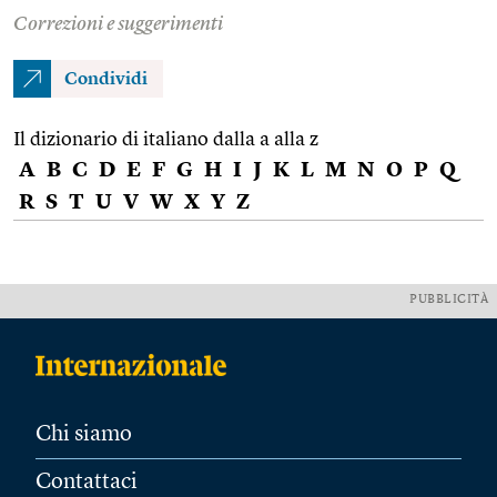
Correzioni e suggerimenti
Condividi
Il dizionario di italiano dalla a alla z
A
B
C
D
E
F
G
H
I
J
K
L
M
N
O
P
Q
R
S
T
U
V
W
X
Y
Z
PUBBLICITÀ
Chi siamo
Contattaci