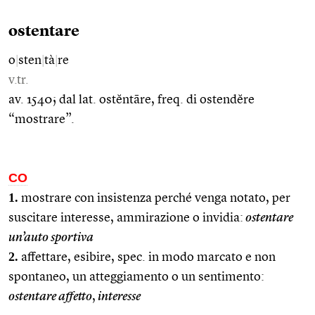
ostentare
o
|
sten
|
tà
|
re
v.tr.
av. 1540; dal lat. ostĕntāre, freq. di ostendĕre
“mostrare”.
CO
1.
mostrare con insistenza perché venga notato, per
suscitare interesse, ammirazione o invidia:
ostentare
un’auto sportiva
2.
affettare, esibire, spec. in modo marcato e non
spontaneo, un atteggiamento o un sentimento:
ostentare affetto
,
interesse