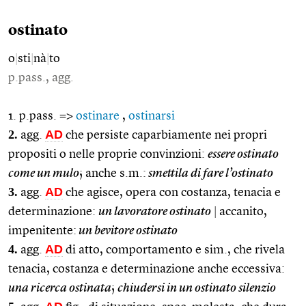
ostinato
o
|
sti
|
nà
|
to
p.pass., agg.
1. p.pass. =>
ostinare
,
ostinarsi
2.
AD
agg.
che persiste caparbiamente nei propri
propositi o nelle proprie convinzioni:
essere ostinato
come un mulo
; anche s.m.:
smettila di fare l’ostinato
3.
AD
agg.
che agisce, opera con costanza, tenacia e
determinazione:
un lavoratore ostinato
|
accanito,
impenitente:
un bevitore ostinato
4.
AD
agg.
di atto, comportamento e sim., che rivela
tenacia, costanza e determinazione anche eccessiva:
una ricerca ostinata
;
chiudersi in un ostinato silenzio