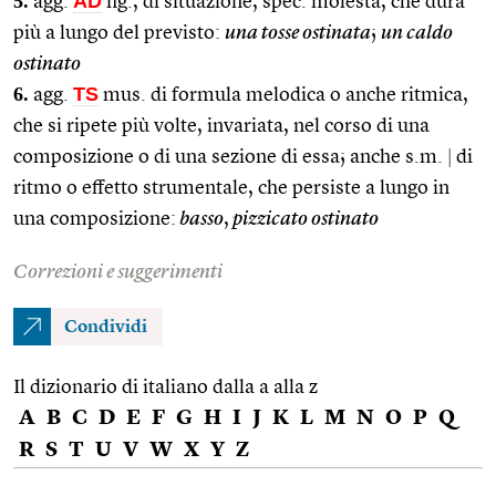
5.
AD
agg.
fig., di situazione, spec. molesta, che dura
più a lungo del previsto:
una tosse ostinata
;
un caldo
ostinato
6.
TS
agg.
mus. di formula melodica o anche ritmica,
che si ripete più volte, invariata, nel corso di una
composizione o di una sezione di essa; anche s.m.
|
di
ritmo o effetto strumentale, che persiste a lungo in
una composizione:
basso
,
pizzicato ostinato
Correzioni e suggerimenti
Condividi
Il dizionario di italiano dalla a alla z
A
B
C
D
E
F
G
H
I
J
K
L
M
N
O
P
Q
R
S
T
U
V
W
X
Y
Z