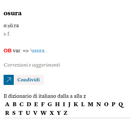
osura
o
|
ṣù
|
ra
s.f.
OB
2
var. =>
usura
.
Correzioni e suggerimenti
Condividi
Il dizionario di italiano dalla a alla z
A
B
C
D
E
F
G
H
I
J
K
L
M
N
O
P
Q
R
S
T
U
V
W
X
Y
Z