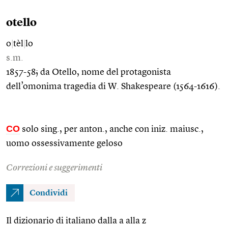
otello
o
|
tèl
|
lo
s.m.
1857-58; da Otello, nome del protagonista
dell’omonima tragedia di W. Shakespeare (1564-1616).
CO
solo sing., per anton., anche con iniz. maiusc.,
uomo ossessivamente geloso
Correzioni e suggerimenti
Condividi
Il dizionario di italiano dalla a alla z