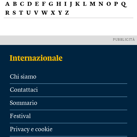
A
B
C
D
E
F
G
H
I
J
K
L
M
N
O
P
Q
R
S
T
U
V
W
X
Y
Z
PUBBLICITÀ
Chi siamo
Contattaci
Sommario
Festival
Privacy e cookie