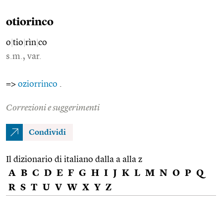
otiorinco
o
|
tio
|
rìn
|
co
s.m., var.
=>
oziorrinco
.
Correzioni e suggerimenti
Condividi
Il dizionario di italiano dalla a alla z
A
B
C
D
E
F
G
H
I
J
K
L
M
N
O
P
Q
R
S
T
U
V
W
X
Y
Z