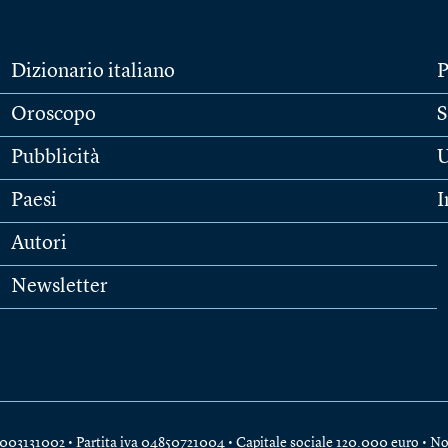
Dizionario italiano
P
Oroscopo
S
Pubblicità
U
Paesi
I
Autori
Newsletter
e 04003131002 • Partita iva 04850721004 • Capitale sociale 120.000 euro •
No