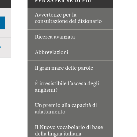
PER SAPERNE DI PIÙ
Avvertenze per la
consultazione del dizionario
A
Ricerca avanzata
Abbreviazioni
Il gran mare delle parole
È irresistibile l’ascesa degli
anglismi?
Un premio alla capacità di
adattamento
Il Nuovo vocabolario di base
della lingua italiana