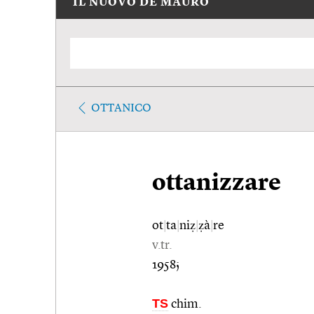
IL NUOVO DE MAURO
OTTANICO
ottanizzare
ot
|
ta
|
niẓ
|
ẓà
|
re
v.tr.
1958;
TS
chim.