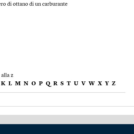
ro di ottano di un carburante
 alla z
K
L
M
N
O
P
Q
R
S
T
U
V
W
X
Y
Z