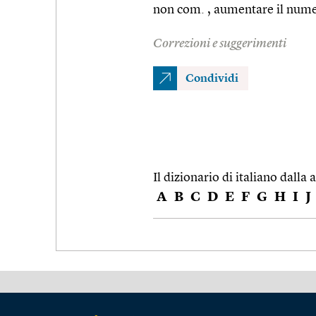
non com. , aumentare il nume
Correzioni e suggerimenti
Condividi
Il dizionario di italiano dalla a
A
B
C
D
E
F
G
H
I
J