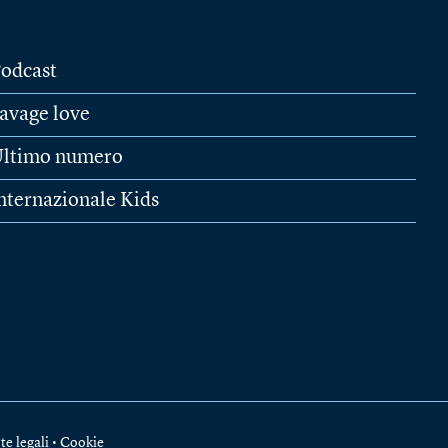
odcast
avage love
ltimo numero
nternazionale Kids
te legali
•
Cookie