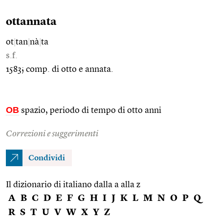
ottannata
ot
|
tan
|
nà
|
ta
s.f.
1583; comp. di otto e annata.
OB
spazio, periodo di tempo di otto anni
Correzioni e suggerimenti
Condividi
Il dizionario di italiano dalla a alla z
A
B
C
D
E
F
G
H
I
J
K
L
M
N
O
P
Q
R
S
T
U
V
W
X
Y
Z