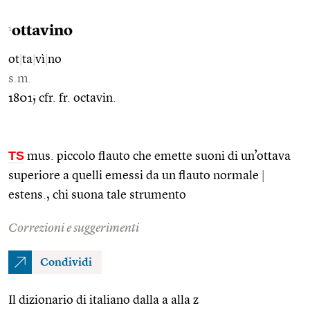
ottavino
1
ot
|
ta
|
vì
|
no
s.m.
1801; cfr. fr. octavin.
TS
mus. piccolo flauto che emette suoni di un’ottava
superiore a quelli emessi da un flauto normale
|
estens., chi suona tale strumento
Correzioni e suggerimenti
Condividi
Il dizionario di italiano dalla a alla z