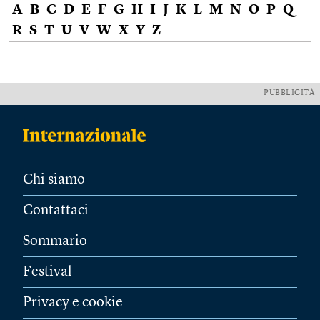
A
B
C
D
E
F
G
H
I
J
K
L
M
N
O
P
Q
R
S
T
U
V
W
X
Y
Z
PUBBLICITÀ
Chi siamo
Contattaci
Sommario
Festival
Privacy e cookie