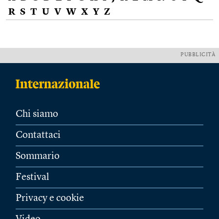
R
S
T
U
V
W
X
Y
Z
PUBBLICITÀ
Chi siamo
Contattaci
Sommario
Festival
Privacy e cookie