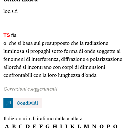
loc.s.f.
TS
fis.
o. che si basa sul presupposto che la radiazione
luminosa si propaghi sotto forma di onde soggette ai
fenomeni di interferenza, diffrazione e polarizzazione
allorché si incontrano con corpi di dimensioni
confrontabili con la loro lunghezza d’onda
Correzioni e suggerimenti
Condividi
Il dizionario di italiano dalla a alla z
A
B
C
D
E
F
G
H
I
J
K
L
M
N
O
P
Q