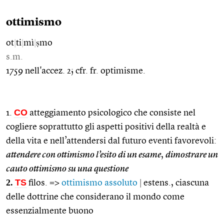
ottimismo
ot
|
ti
|
mì
|
ṣmo
s.m.
1759 nell'accez. 2; cfr. fr. optimisme.
CO
1.
atteggiamento psicologico che consiste nel
cogliere soprattutto gli aspetti positivi della realtà e
della vita e nell’attendersi dal futuro eventi favorevoli:
attendere con ottimismo l’esito di un esame
,
dimostrare un
cauto ottimismo su una questione
2.
TS
filos. =>
ottimismo assoluto
|
estens., ciascuna
delle dottrine che considerano il mondo come
essenzialmente buono