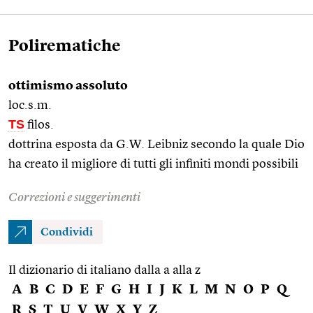
Polirematiche
ottimismo assoluto
loc.s.m.
TS
filos.
dottrina esposta da G.W. Leibniz secondo la quale Dio
ha creato il migliore di tutti gli infiniti mondi possibili
Correzioni e suggerimenti
Condividi
Il dizionario di italiano dalla a alla z
A
B
C
D
E
F
G
H
I
J
K
L
M
N
O
P
Q
R
S
T
U
V
W
X
Y
Z