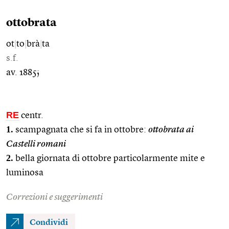
ottobrata
ot
|
to
|
brà
|
ta
s.f.
av. 1885;
RE
centr.
1.
scampagnata che si fa in ottobre:
ottobrata ai
Castelli romani
2.
bella giornata di ottobre particolarmente mite e
luminosa
Correzioni e suggerimenti
Condividi