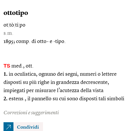
ottotipo
ot
|
tò
|
ti
|
po
s.m.
1895; comp. di otto- e -tipo.
TS
med., ott.
1.
in oculistica, ognuno dei segni, numeri o lettere
disposti su più righe in grandezza decrescente,
impiegati per misurare l’acutezza della vista
2.
estens., il pannello su cui sono disposti tali simboli
Correzioni e suggerimenti
Condividi