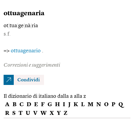
ottuagenaria
ot
|
tua
|
ge
|
nà
|
ria
s.f.
=>
ottuagenario
.
Correzioni e suggerimenti
Condividi
Il dizionario di italiano dalla a alla z
A
B
C
D
E
F
G
H
I
J
K
L
M
N
O
P
Q
R
S
T
U
V
W
X
Y
Z