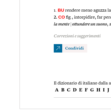
BU
1.
rendere meno aguzza la p
2.
CO
fig., intorpidire, far pe
la mente
|
ottundere un suono
, 
Correzioni e suggerimenti
Condividi
Il dizionario di italiano dalla a
A
B
C
D
E
F
G
H
I
J