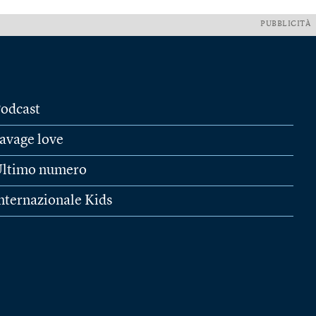
PUBBLICITÀ
odcast
avage love
ltimo numero
nternazionale Kids