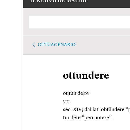
IL NUOVO DE MAURO
OTTUAGENARIO
ottundere
ot
|
tùn
|
de
|
re
v.tr.
sec. XIV; dal lat. obtŭndĕre 
tundĕre “percuotere”.