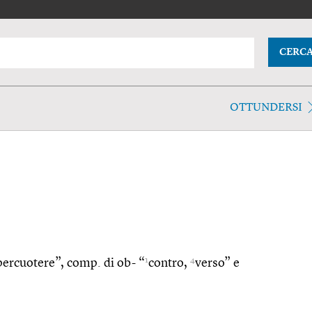
CERC
OTTUNDERSI
1
4
“percuotere”, comp. di ob- “
contro,
verso” e