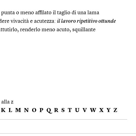
unta o meno affilato il taglio di una lama
rdere vivacità e acutezza:
il lavoro ripetitivo ottunde
attutirlo, renderlo meno acuto, squillante
 alla z
K
L
M
N
O
P
Q
R
S
T
U
V
W
X
Y
Z