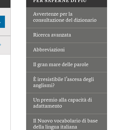
PER SAPERNE DI PIÙ
Avvertenze per la
consultazione del dizionario
A
Ricerca avanzata
Abbreviazioni
Il gran mare delle parole
È irresistibile l’ascesa degli
anglismi?
Un premio alla capacità di
adattamento
Il Nuovo vocabolario di base
della lingua italiana