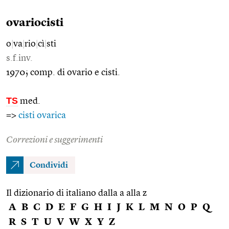
ovariocisti
o
|
va
|
rio
|
cì
|
sti
s.f.inv.
1970; comp. di ovario e cisti.
TS
med.
=>
cisti ovarica
Correzioni e suggerimenti
Condividi
Il dizionario di italiano dalla a alla z
A
B
C
D
E
F
G
H
I
J
K
L
M
N
O
P
Q
R
S
T
U
V
W
X
Y
Z