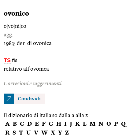
ovonico
o
|
vò
|
ni
|
co
agg.
1983; der. di ovonica.
TS
fis.
relativo all’ovonica
Correzioni e suggerimenti
Condividi
Il dizionario di italiano dalla a alla z
A
B
C
D
E
F
G
H
I
J
K
L
M
N
O
P
Q
R
S
T
U
V
W
X
Y
Z