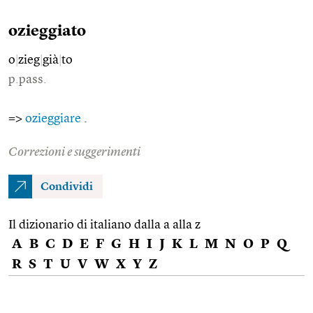
ozieggiato
o
|
zieg
|
già
|
to
p.pass.
=>
ozieggiare
.
Correzioni e suggerimenti
Condividi
Il dizionario di italiano dalla a alla z
A
B
C
D
E
F
G
H
I
J
K
L
M
N
O
P
Q
R
S
T
U
V
W
X
Y
Z