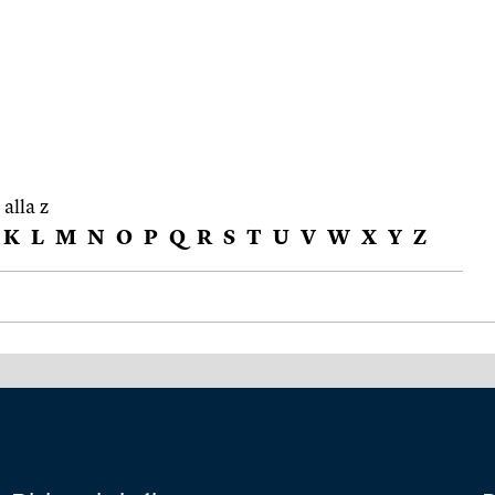
 alla z
K
L
M
N
O
P
Q
R
S
T
U
V
W
X
Y
Z