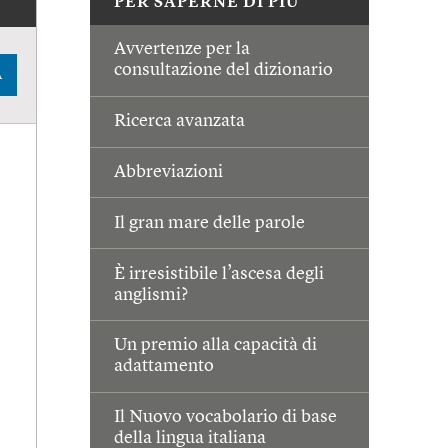
PER SAPERNE DI PIÙ
Avvertenze per la
consultazione del dizionario
A
Ricerca avanzata
Abbreviazioni
Il gran mare delle parole
È irresistibile l’ascesa degli
anglismi?
Un premio alla capacità di
adattamento
Il Nuovo vocabolario di base
della lingua italiana