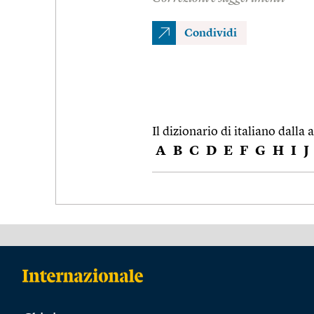
Condividi
Il dizionario di italiano dalla a
A
B
C
D
E
F
G
H
I
J