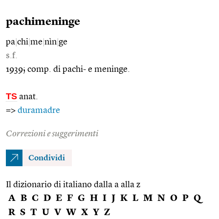
pachimeninge
pa
|
chi
|
me
|
nìn
|
ge
s.f.
1939; comp. di pachi- e meninge.
TS
anat.
=>
duramadre
Correzioni e suggerimenti
Condividi
Il dizionario di italiano dalla a alla z
A
B
C
D
E
F
G
H
I
J
K
L
M
N
O
P
Q
R
S
T
U
V
W
X
Y
Z