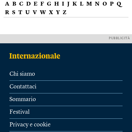
A
B
C
D
E
F
G
H
I
J
K
L
M
N
O
P
Q
R
S
T
U
V
W
X
Y
Z
PUBBLICITÀ
Chi siamo
Contattaci
Sommario
Festival
Privacy e cookie