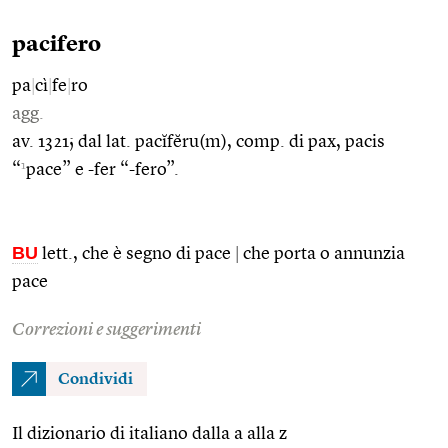
pacifero
pa
|
cì
|
fe
|
ro
agg.
av. 1321; dal lat. pacĭfĕru(m), comp. di pax, pacis
1
“
pace” e -fer “-fero”.
BU
lett., che è segno di pace
|
che porta o annunzia
pace
Correzioni e suggerimenti
Condividi
Il dizionario di italiano dalla a alla z