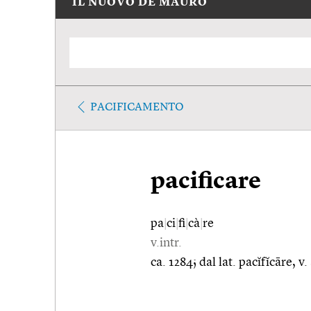
IL NUOVO DE MAURO
PACIFICAMENTO
pacificare
pa
|
ci
|
fi
|
cà
|
re
v.intr.
ca. 1284; dal lat. pacĭfĭcāre, v