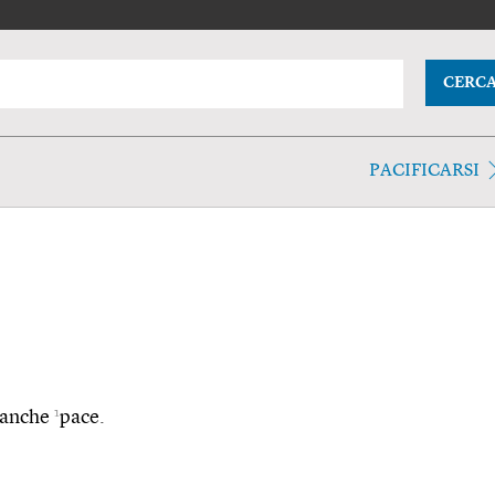
CERC
PACIFICARSI
1
. anche
pace.