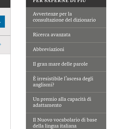
PER SAPERNE DI PIÙ
Avvertenze per la
consultazione del dizionario
A
Ricerca avanzata
Abbreviazioni
Il gran mare delle parole
È irresistibile l’ascesa degli
anglismi?
Un premio alla capacità di
adattamento
Il Nuovo vocabolario di base
della lingua italiana