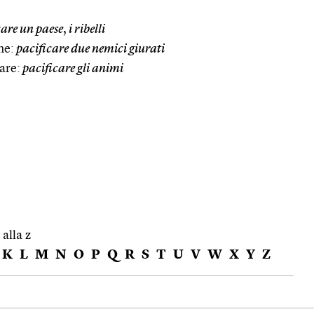
are un paese
,
i ribelli
ne:
pacificare due nemici giurati
zare:
pacificare gli animi
 alla z
K
L
M
N
O
P
Q
R
S
T
U
V
W
X
Y
Z