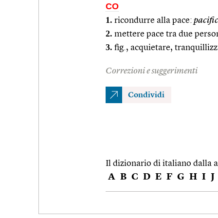
CO
1.
ricondurre alla pace:
pacific
2.
mettere pace tra due perso
3.
fig., acquietare, tranquilliz
Correzioni e suggerimenti
Condividi
Il dizionario di italiano dalla a
A
B
C
D
E
F
G
H
I
J