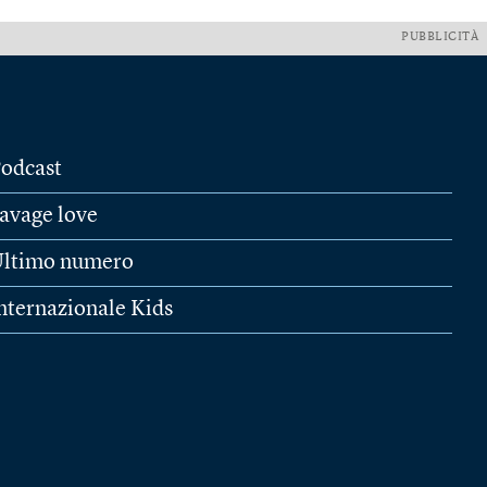
PUBBLICITÀ
odcast
avage love
ltimo numero
nternazionale Kids